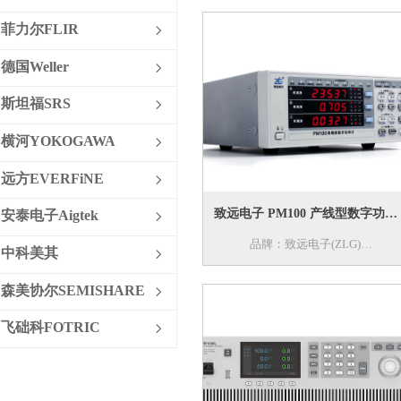
名称：功率分析仪
菲力尔FLIR
ꁇ
特色：PA8000是一款认证级功率分
德国Weller
ꁇ
析仪，功率精度高达0.01%、带宽高
达5MHz，是逆变器、变频器与电源
斯坦福SRS
ꁇ
产品能效测量的基准，也是标准实验
横河YOKOGAWA
室认证检测的依据，其设计处理延续
ꁇ
行业较有创意的设计架构之外，在模
远方EVERFiNE
ꁇ
拟电路方面，突破性的采用了18位
ADC转化器方案、2MS/s的高采样率
致远电子 PM100 产线型数字功率
安泰电子Aigtek
ꁇ
技术，相比传统的16位功率分析
品牌：致远电子(ZLG)
计
中科美其
ꁇ
仪，采样分辨率提升了4倍、采样率
型号：PM100
提升了10倍，功率分析仪准确度达
森美协尔SEMISHARE
ꁇ
名称： 产线型数字功率计
到全新水平。
特色：PM100系列功率计专门用于
飞础科FOTRIC
ꁇ
产线测试与系统集成，它是在成熟的
功率计设计经验下，减小了体积，增
加安装易用性和防尘等级，从而产生