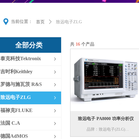
끇
当前位置：
首页
ꄲ
致远电子ZLG
全部分类
共
16
个产品
泰克科技Tektronix
ꁇ
吉时利Keithley
ꁇ
罗德与施瓦茨 R&S
ꁇ
致远电子ZLG
ꁇ
福禄克FLUKE
ꁇ
致远电子 PA8000 功率分析仪
法国 C.A
ꁇ
品牌：致远电子(ZLG)
德国AdMOS
ꁇ
型号：PA8000