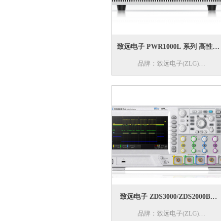
的新一代产线、系统集成专用测试功
率计，精度高达0.1%。
致远电子 PWR1000L 系列 高性能
品牌：致远电子(ZLG)
可编程交流电源
型号：PWR1000L 系列
名称：高性能可编程交流电源
特色：高性能可编程交流电源
PWR1000L 采用线性拓扑，具备超
快响应速度与优异的稳定性，输出频
率超过 10kHz，集成丰富的前沿应用
解决方案，为电子产品性能测试与品
质验证提供多种类型的正常或异常供
电工况，配备完善的保护功能
（OVP/OCP/OPP/OTP 等），可轻松
致远电子 ZDS3000/ZDS2000B系
应对研发、认证、生产检验等阶段的
品牌：致远电子(ZLG)
列 通用研发型示波器