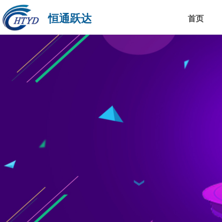
恒通跃达
首页