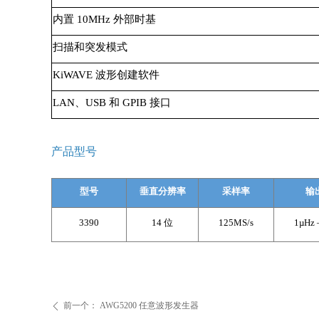
内置 10MHz 外部时基
扫描和突发模式
KiWAVE 波形创建软件
LAN、USB 和 GPIB 接口
产品型号
型号
垂直分辨率
采样率
输
3390
14 位
125MS/s
1µHz 
前一个：
AWG5200 任意波形发生器
ꄴ