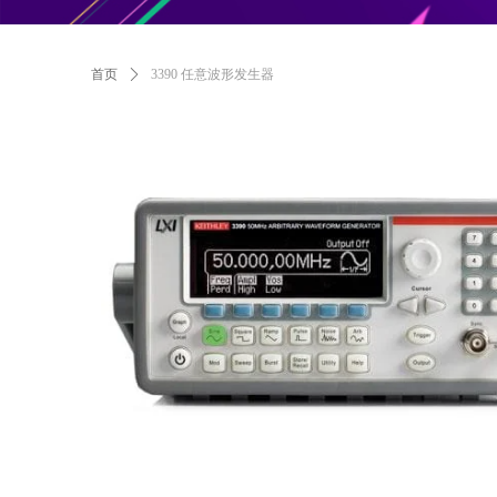
首页
ꄲ
3390 任意波形发生器