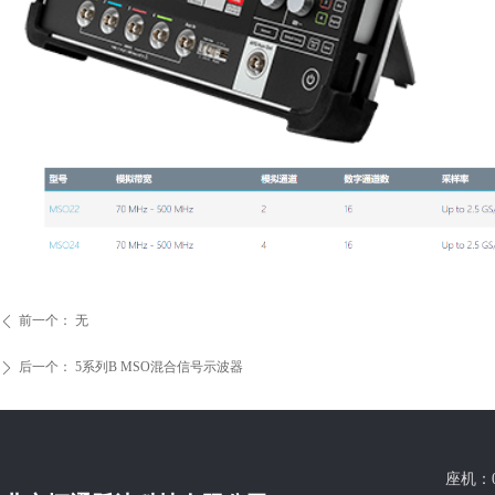
前一个：
无
ꄴ
后一个：
5系列B MSO混合信号示波器
ꄲ
座机：0