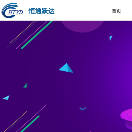
恒通跃达
首页