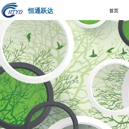
恒通跃达
首页