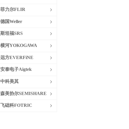
名称：射频信号发生器
菲力尔FLIR
ꁇ
特色：SG380 系列射频信号发生器
德国Weller
ꁇ
采用独特的创新架构（合理近似频率
合成），以竞争设计成本的一小部分
斯坦福SRS
ꁇ
提供超高频分辨率 （1 μHz）、出色
横河YOKOGAWA
的相位噪声和多功能调制功能
ꁇ
（AM、FM、öM、脉冲调制和扫
远方EVERFiNE
ꁇ
描）。标准型号产生从直流到 2.025
GHz （SG382）、4.05 GHz
安泰电子Aigtek
ꁇ
（SG384） 和 6.075 GHz （SG386）
中科美其
ꁇ
的精氨酸波。
森美协尔SEMISHARE
ꁇ
飞础科FOTRIC
ꁇ