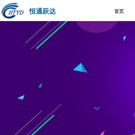
恒通跃达
首页