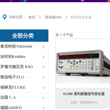
끇
当前位置：
首页
ꄲ
斯坦福SRS
ꄲ
RF信号发生器
全部分类
共
2
个产品
泰克科技Tektronix
ꁇ
吉时利Keithley
ꁇ
罗德与施瓦茨 R&S
ꁇ
致远电子ZLG
ꁇ
福禄克FLUKE
ꁇ
SG380 系列射频信号发生器
法国 C.A
ꁇ
品牌：斯坦福(SRS)
德国AdMOS
ꁇ
型号：SG380 系列