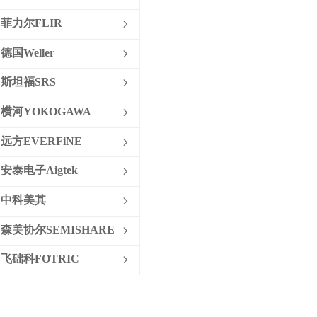
名称：专业综合返修台套装
菲力尔FLIR
ꁇ
特色：三通道电源装置，配备
德国Weller
ꁇ
WXHAP 200热风烙铁、WXDV 120
脱焊烙铁和WXP 65烙铁
斯坦福SRS
ꁇ
横河YOKOGAWA
ꁇ
远方EVERFiNE
ꁇ
安泰电子Aigtek
ꁇ
中科美其
ꁇ
森美协尔SEMISHARE
ꁇ
飞础科FOTRIC
ꁇ