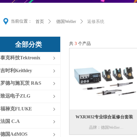
끇
当前位置：
首页
ꄲ
德国Weller
ꄲ
返修系统
全部分类
共
3
个产品
泰克科技Tektronix
ꁇ
吉时利Keithley
ꁇ
罗德与施瓦茨 R&S
ꁇ
致远电子ZLG
ꁇ
福禄克FLUKE
ꁇ
WXR3032专业综合返修台套装
法国 C.A
ꁇ
品牌：德国Weller
德国AdMOS
ꁇ
型号：WXR3032