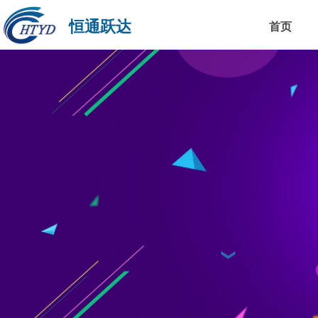
恒通跃达
首页