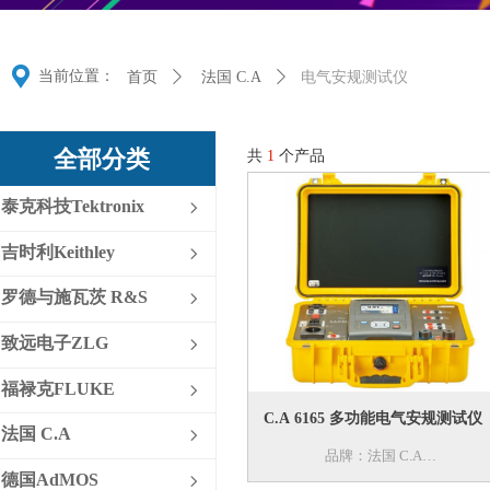
끇
当前位置：
首页
ꄲ
法国 C.A
ꄲ
电气安规测试仪
全部分类
共
1
个产品
泰克科技Tektronix
ꁇ
吉时利Keithley
ꁇ
罗德与施瓦茨 R&S
ꁇ
致远电子ZLG
ꁇ
福禄克FLUKE
ꁇ
C.A 6165 多功能电气安规测试仪
法国 C.A
ꁇ
品牌：法国 C.A
德国AdMOS
ꁇ
型号：C.A 6165