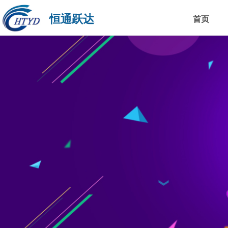
恒通跃达
首页