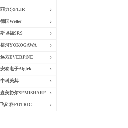
名称：多功能电气安规测试仪
菲力尔FLIR
ꁇ
特色：多功能电气安规测试仪，耐压
德国Weller
ꁇ
试验（介电强度试验）：Un 从0V 至
5kVAC/6kVDC。
斯坦福SRS
ꁇ
横河YOKOGAWA
ꁇ
远方EVERFiNE
ꁇ
安泰电子Aigtek
ꁇ
中科美其
ꁇ
森美协尔SEMISHARE
ꁇ
飞础科FOTRIC
ꁇ