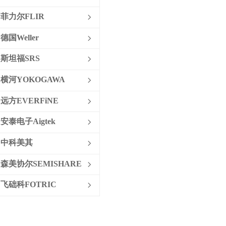
名称：功率分析仪
菲力尔FLIR
ꁇ
特色：Tektronix PA3000 是一种理想
德国Weller
ꁇ
1 至 3 相功率分析仪，适用于测试高
效率电源、LED 驱动器、家用电
斯坦福SRS
ꁇ
器、逆变器和驱动器的。 用于根据
横河YOKOGAWA
最新法规标准（如 VI Level、Energy
ꁇ
Star、CEC、IEC 62301 等）来分析
远方EVERFiNE
ꁇ
和记录真实功率、功率因数、效率、
能耗和谐波。
安泰电子Aigtek
ꁇ
中科美其
ꁇ
森美协尔SEMISHARE
ꁇ
飞础科FOTRIC
ꁇ