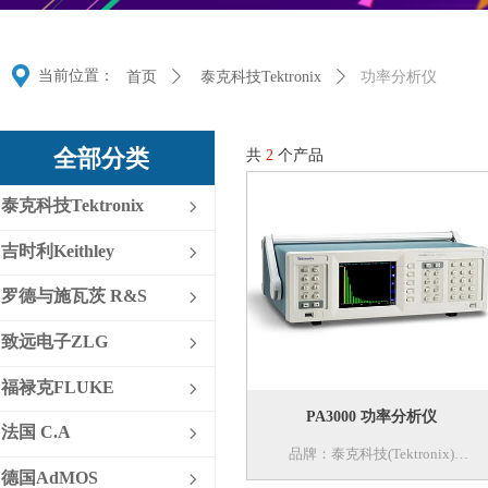
끇
当前位置：
首页
ꄲ
泰克科技Tektronix
ꄲ
功率分析仪
全部分类
共
2
个产品
泰克科技Tektronix
ꁇ
吉时利Keithley
ꁇ
罗德与施瓦茨 R&S
ꁇ
致远电子ZLG
ꁇ
福禄克FLUKE
ꁇ
PA3000 功率分析仪
法国 C.A
ꁇ
品牌：泰克科技(Tektronix)
德国AdMOS
ꁇ
型号：PA3000