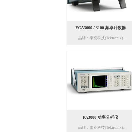
内置频谱分析功能由选配变为标配，
其功能非常适合用于射频分析。
1GHz带宽型号新升级为标配的2根或
4根1GHz 无源探头，将1GHz示波器
FCA3000 / 3100 频率计数器
测试系统整体性能提升1倍， 上升时
品牌：泰克科技(Tektronix)
间从700ps 提升到350ps, 可以测试信
型号： FCA3000 / FCA3100
号几十甚至几百M 的高速信号。
名称：频率计数器
特色：泰克 FCA3000 和 FCA3100
微波计数器系列提供最高 20 GHz 的
测量，将许多种功能装入一台功能丰
富的仪器内。
具备优异的分辨率，可以捕获非常小
的频率和时间变化。
提供全面的分析模式，包括测量统
计、直方图和趋势图，让您拥有快速
PA3000 功率分析仪
准确分析信号所需的工具。
品牌：泰克科技(Tektronix)