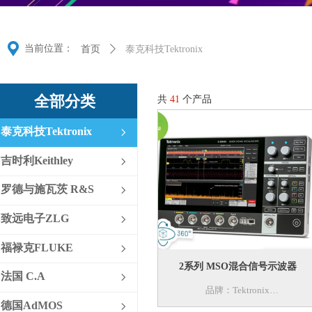
끇
当前位置：
首页
ꄲ
泰克科技Tektronix
全部分类
共
41
个产品
泰克科技Tektronix
ꁇ
吉时利Keithley
ꁇ
罗德与施瓦茨 R&S
ꁇ
致远电子ZLG
ꁇ
福禄克FLUKE
ꁇ
2系列 MSO混合信号示波器
法国 C.A
ꁇ
品牌：Tektronix
德国AdMOS
ꁇ
型号：2MSO