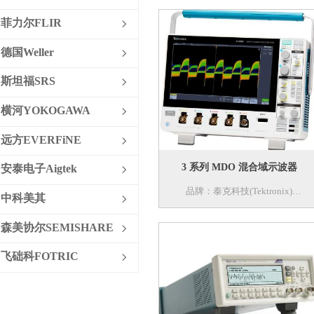
名称：MSO混合信号示波器
菲力尔FLIR
ꁇ
功能：
德国Weller
ꁇ
1、2或4通道，最大到500MHz带
宽；
斯坦福SRS
ꁇ
2、更轻、更薄、可放入笔记本电脑
横河YOKOGAWA
包；
ꁇ
3、触摸屏；
远方EVERFiNE
ꁇ
4、可选电池供电。
3 系列 MDO 混合域示波器
安泰电子Aigtek
ꁇ
品牌：泰克科技(Tektronix)
中科美其
ꁇ
型号：3系列MDO(3 Series MDO)
森美协尔SEMISHARE
ꁇ
名称：MDO混合域示波器
特色：
飞础科FOTRIC
ꁇ
在小巧便携的示波器上体验高清晰度
大显示屏。屡获殊荣的触摸式界面将
您的学习曲线变成阶跃函数。独特的