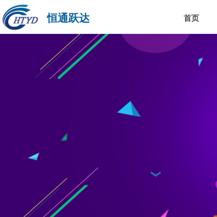
恒通跃达
首页