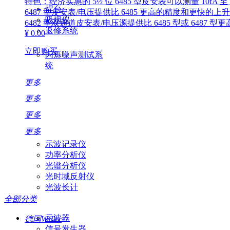
特色：经济实惠的 5½ 位 6485 型皮安表可以测量 10fA 
焊台
6487 型皮安表/电压提供比 6485 更高的精度和更快
吸烟仪
6482 型双通道皮安表/电压源提供比 6485 型或 6487
返修系统
¥ 0.00
立即购买
闪烁噪声测试系
统
更多
更多
更多
更多
示波记录仪
功率分析仪
光谱分析仪
光时域反射仪
光波长计
全部分类
示波器
德国Weller
信号发生器