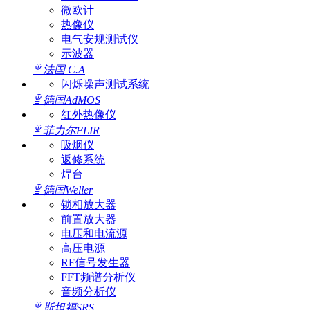
微欧计
热像仪
电气安规测试仪
示波器
ꁇ
法国 C.A
闪烁噪声测试系统
ꁇ
德国AdMOS
红外热像仪
ꁇ
菲力尔FLIR
吸烟仪
返修系统
焊台
ꁇ
德国Weller
锁相放大器
前置放大器
电压和电流源
高压电源
RF信号发生器
FFT频谱分析仪
音频分析仪
ꁇ
斯坦福SRS