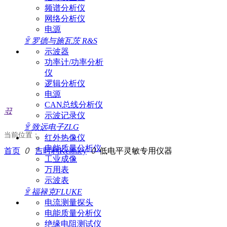
频谱分析仪
网络分析仪
电源
ꁇ
罗德与施瓦茨 R&S
示波器
功率计/功率分析
仪
逻辑分析仪
电源
CAN总线分析仪
끇
示波记录仪
ꁇ
致远电子ZLG
当前位置：
红外热像仪
电能质量分析仪
首页
ꄲ
吉时利Keithley
ꄲ
低电平灵敏专用仪器
工业成像
万用表
示波表
ꁇ
福禄克FLUKE
电流测量探头
电能质量分析仪
绝缘电阻测试仪