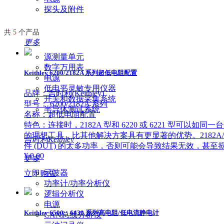
探头及附件
共
5
个产品
更多
源测量单元
数字万用表
Keithley 6200/2182A 系列超低电阻配置
电源
低电平灵敏专用仪器
品牌：吉时利(Keithley)
开关和数据采集系统
型号： 6200/2182A 系列
半导体测试系统
名称：超低电阻配置
特色：连接时，2182A 型和 6220 或 6221 型可以如
的理想工具，比其他解决方案具有更显著的优势。2182A
吉时利Keithley
件 (DUT) 的太多功率，否则可能会导致结果无效，甚至损
¥ 0.00
更多
示波器
立即购买
功率计/功率分析仪
逻辑分析仪
电源
Keithley 6500、6430 系列高电阻/低电流静电计
CAN总线分析仪