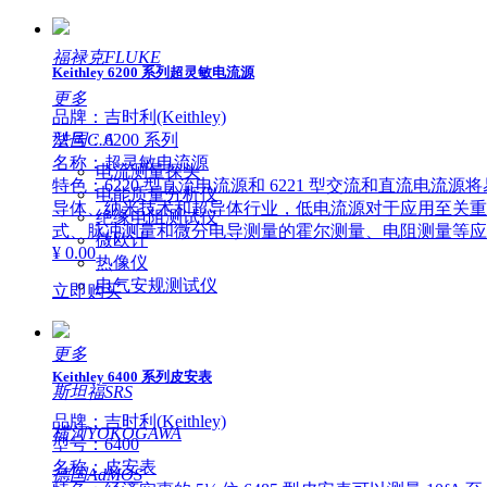
福禄克FLUKE
Keithley 6200 系列超灵敏电流源
更多
品牌：吉时利(Keithley)
法国C.A
型号：6200 系列
名称：超灵敏电流源
电流测量探头
特色：6220 型直流电流源和 6221 型交流和直流
电能质量分析仪
导体、纳米技术和超导体行业，低电流源对于应用至关重要。 
绝缘电阻测试仪
式、脉冲测量和微分电导测量的霍尔测量、电阻测量等应
微欧计
¥ 0.00
热像仪
电气安规测试仪
立即购买
更多
Keithley 6400 系列皮安表
斯坦福SRS
品牌：吉时利(Keithley)
横河YOKOGAWA
型号：6400
名称：皮安表
德国AdMOS