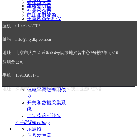
锁相放大器
频谱分析仪
前置放大器
功率分析仪
电压和电流源
矢量网络分析仪
高压电源
电源
座机：010-62577702
RF信号发生器
频率计数器
FFT频谱分析仪
2系示波器
邮箱：
info@htydkj.com.cn
2系混合信号示波
器
地址：北京市大兴区乐园路4号院绿地兴贸中心2号楼2单元516
探头及附件
深圳分公司：
ꁇ
泰克科技Tektronix
源测量单元
手机：13910205171
数字万用表
电源
地址：深圳市宝安区沙井街道巨基科技工业园C栋2楼
低电平灵敏专用仪
器
开关和数据采集系
统
北京恒通跃达科技有限公司
半导体测试系统
ꁇ
吉时利Keithley
Beijing Hengtong Yueda Technology Co. Ltd.
示波器
信号发生器