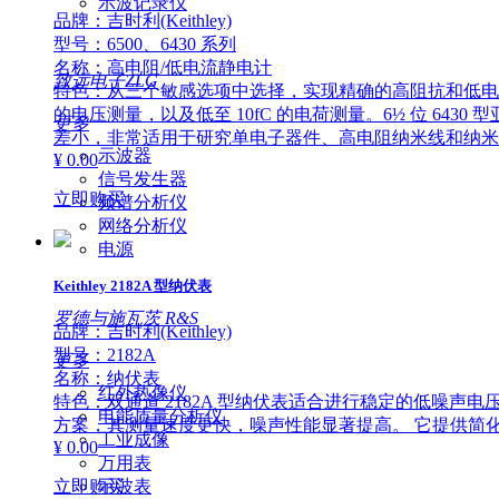
示波记录仪
品牌：吉时利(Keithley)
型号：6500、6430 系列
名称：高电阻/低电流静电计
致远电子ZLG
特色：从三个敏感选项中选择，实现精确的高阻抗和低电流测量。5½
的电压测量，以及低至 10fC 的电荷测量。6½ 位 6430 型亚
更多
差小，非常适用于研究单电子器件、高电阻纳米线和纳米
示波器
¥ 0.00
信号发生器
立即购买
频谱分析仪
网络分析仪
电源
Keithley 2182A 型纳伏表
罗德与施瓦茨 R&S
品牌：吉时利(Keithley)
型号：2182A
更多
名称：纳伏表
红外热像仪
特色：双通道 2182A 型纳伏表适合进行稳定的低噪
电能质量分析仪
方案，其测量速度更快，噪声性能显著提高。 它提供简化的增
工业成像
¥ 0.00
万用表
示波表
立即购买