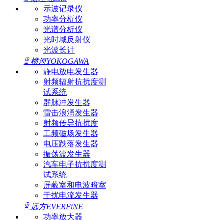
示波记录仪
功率分析仪
光谱分析仪
光时域反射仪
光波长计
ꁇ
横河YOKOGAWA
静电放电发生器
射频辐射抗扰度测
试系统
群脉冲发生器
雷击浪涌发生器
射频传导抗扰度
工频磁场发生器
电压跌落发生器
振荡波发生器
汽车电子抗扰度测
试系统
屏蔽室和电波暗室
干扰电流发生器
ꁇ
远方EVERFiNE
功率放大器