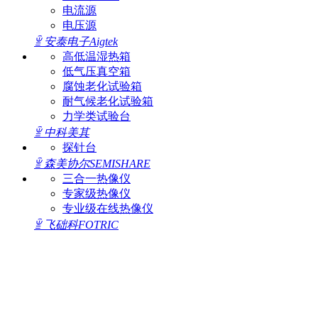
电流源
电压源
ꁇ
安泰电子Aigtek
高低温湿热箱
低气压真空箱
腐蚀老化试验箱
耐气候老化试验箱
力学类试验台
ꁇ
中科美其
探针台
ꁇ
森美协尔SEMISHARE
三合一热像仪
专家级热像仪
专业级在线热像仪
ꁇ
飞础科FOTRIC